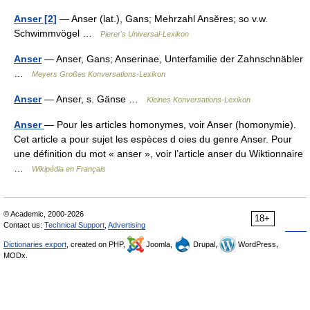
Anser [2]
— Anser (lat.), Gans; Mehrzahl Ansĕres; so v.w.
Schwimmvögel …
Pierer's Universal-Lexikon
Anser
— Anser, Gans; Anserinae, Unterfamilie der Zahnschnäbler
…
Meyers Großes Konversations-Lexikon
Anser
— Anser, s. Gänse …
Kleines Konversations-Lexikon
Anser
— Pour les articles homonymes, voir Anser (homonymie).
Cet article a pour sujet les espèces d oies du genre Anser. Pour
une définition du mot « anser », voir l’article anser du Wiktionnaire
…
Wikipédia en Français
© Academic, 2000-2026
18+
Contact us:
Technical Support
,
Advertising
Dictionaries export
, created on PHP,
Joomla,
Drupal,
WordPress,
MODx.