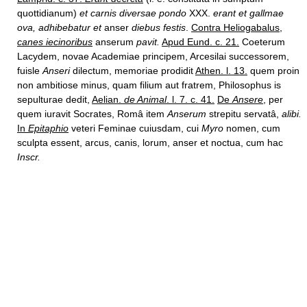
quottidianum)
et carnis diversae pondo
XXX.
erant et gallmae
ova, adhibebatur et
anser
diebus festis
.
Contra Heliogabalus,
canes iecinoribus
anserum
pavit.
Apud Eund. c. 21.
Coeterum
Lacydem, novae Academiae principem, Arcesilai successorem,
fuisle
Anseri
dilectum, memoriae prodidit
Athen. l. 13.
quem proin
non ambitiose minus, quam filium aut fratrem, Philosophus is
sepulturae dedit,
Aelian.
de Animal
. l. 7. c. 41.
De
Ansere
,
per
quem iuravit Socrates, Româ item
Anserum
strepitu servatâ,
alibi.
In
Epitaphio
veteri Feminae cuiusdam, cui
Myro
nomen, cum
sculpta essent, arcus, canis, lorum, anser et noctua, cum hac
Inscr.