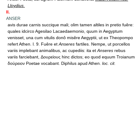
Lloydius
.
II.
ANSER
avis durae carnis succique mali; olim tamen altiles in pretio fuêre:
quales idcirco Agesilao Lacaedaemonio, quum in Aegyptum
venisset, una cum vitulis donô misêre Aegyptii, ut ex Theopompo
refert Athen. l. 9. Fuêre et
Anseres
fartiles. Nempe, ut porcellos
variis implebant animalibus, ac cupediis: ita et
Anseres
rebus
variis farciebant, Δουρείους hinc dictos; eo quod equum Troianum
δούρειον Poetae vocabant. Diphilus apud Athen.
loc. cit.