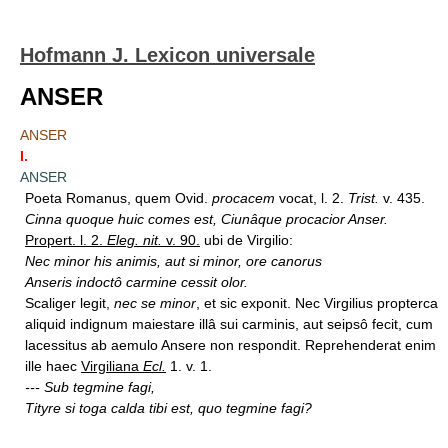
Hofmann J. Lexicon universale
ANSER
ANSER
I.
ANSER
Poeta Romanus, quem Ovid.
procacem
vocat, l. 2.
Trist.
v. 435.
Cinna quoque huic comes est, Ciunâque procacior Anser.
Propert. l. 2.
Eleg. nit.
v. 90.
ubi de Virgilio:
Nec minor his animis, aut si minor, ore canorus
Anseris indoctô carmine cessit olor.
Scaliger legit,
nec se minor
, et sic exponit. Nec Virgilius propterca
aliquid indignum maiestare illâ sui carminis, aut seipsô fecit, cum
lacessitus ab aemulo Ansere non respondit. Reprehenderat enim
ille haec
Virgiliana
Ecl.
1. v. 1.
--- Sub tegmine fagi,
Tityre si toga calda tibi est, quo tegmine fagi?