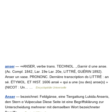
anser
— ⇒ANSER, verbe trans. TECHNOL. ,,Garnir d une anse.
(Ac. Compl. 1842, Lar. 19e Lar. 20e, LITTRÉ, GUÉRIN 1892).
Anser un vase. PRONONC. Dernière transcription ds LITTRÉ : an
sé. ÉTYMOL. ET HIST. 1606 ansé « qui a une (ou des) anse(s) »
(NICOT : Un… …
Encyclopédie Universelle
Anser
— bezeichnet: Feldgänse, eine Tiergattung Lukida Anseris,
den Stern α Vulpeculae Diese Seite ist eine Begriffsklärung zur
Unterscheidung mehrerer mit demselben Wort bezeichneter