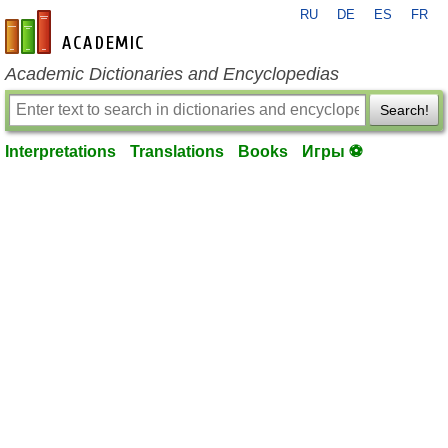
RU
DE
ES
FR
en-academic.com
Academic Dictionaries and Encyclopedias
Search!
Interpretations
Translations
Books
Игры ⚽