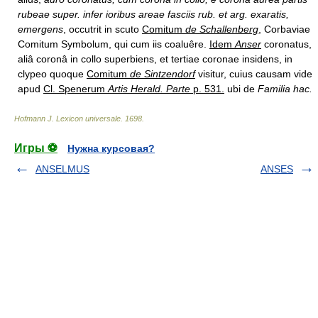
rubeae super. infer ioribus areae fasciis rub. et arg. exaratis,
emergens
, occutrit in scuto
Comitum
de Schallenberg
,
Corbaviae
Comitum Symbolum, qui cum iis coaluêre.
Idem
Anser
coronatus,
aliâ coronâ in collo superbiens, et tertiae coronae insidens, in
clypeo quoque
Comitum
de Sintzendorf
visitur, cuius causam vide
apud
Cl. Spenerum
Artis Herald. Parte
p. 531.
ubi de
Familia hac.
Hofmann J. Lexicon universale
.
1698
.
Игры ⚽
Нужна курсовая?
ANSELMUS
ANSES