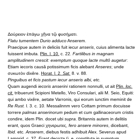
Δούρειον ἐπάγω χῆνα τῷ φυσήματι.
Flatu tumentem Durio adduco
Anserem.
Praecipue autem in deliciis fuit iecur
anseris
, cuius alimenta lacte
fuissent imbuta.
Plin. l. 10.
c. 22.
Fartilibus in magnam
amplitudinem crescit: exemptum quoque lacte multô augetur
:
Etiam iecoris causâ potissimum ficis alebant
Anseres
; unde
συκωτὸν dixêre.
Horat. l. 2.
Sat.
8. v. 88.
Pinguibus et ficis pastum iecur anseris albi, etc.
Quam augendi
iecoris anserini
rationem nonnulli, ut ait
Plin.
loc.
cit.
tribuerunt Scipioni Metello, Viro Consulari, alii M. Seio, Equiti:
qui ambo vixêre, aetate Varronis, qui eorum iunctim meminit de
Re Rust.
l. 3. c. 10. Messalinnm vero Cottam primum docuisse
torrere
palmas anserinorum
pedum et cum gallinaceorum cristis
condire, idem Plin. docet ubi
supra
. Britannis autem in delitiis
erant, quos Graeci χηνερωτες,
fero ansere minores
, dicebant,
Ibid.
etc.
Anserem
, diebus festis adhibuit Alex. Severus apud
Lamprid. c. 37.
Erant decrcta
(i. e. constituta in sumptum