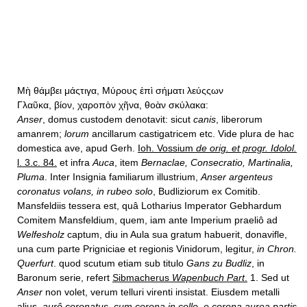
Μὴ θάμβει μάςτιγα, Μύρους ἐπὶ σήματι λεύςςων
Γλαῦκα, βίον, χαροπὸν χῆνα, θοὰν σκύλακα:
Anser
, domus custodem denotavit: sicut
canis
, liberorum
amanrem;
lorum
ancillarum castigatricem etc. Vide plura de hac
domestica ave, apud Gerh.
Ioh. Vossium
de orig. et progr. Idolol.
l. 3.c. 84.
et infra
Auca
, item
Bernaclae, Consecratio, Martinalia,
Pluma
. Inter Insignia familiarum illustrium,
Anser argenteus
coronatus volans, in rubeo solo
, Budliziorum ex Comitib.
Mansfeldiis tessera est, quâ Lotharius Imperator Gebhardum
Comitem Mansfeldium, quem, iam ante Imperium praeliô ad
Welfesholz
captum, diu in Aula sua gratum habuerit, donavifle,
una cum parte Prigniciae et regionis Vinidorum, legitur,
in Chron.
Querfurt
. quod scutum etiam sub titulo
Gans zu Budliz
, in
Baronum serie, refert
Sibmacherus
Wapenbuch Part
.
1. Sed ut
Anser
non volet, verum telluri virenti insistat. Eiusdem metalli
alius,
aurô coronatus, cum corona in collo, e corona aurea partis