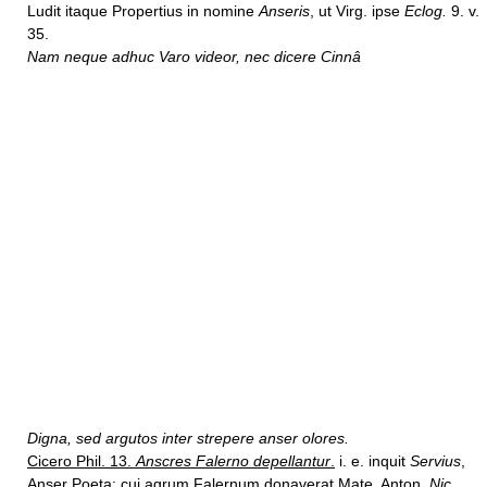
Ludit itaque Propertius in nomine
Anseris
, ut Virg. ipse
Eclog.
9. v.
35.
Nam neque adhuc Varo videor, nec dicere Cinnâ
Digna, sed argutos inter strepere anser olores.
Cicero Phil. 13.
Anscres Falerno depellantur
.
i. e. inquit
Servius
,
Anser Poeta; cui agrum Falernum donaverat
Mate. Anton.
Nic.